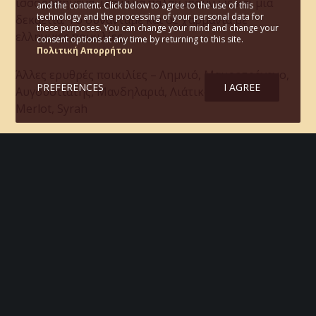
ισσοροπημένα, ικανά να παλαιώσουν ως και μία
and the content. Click below to agree to the use of this
technology and the processing of your personal data for
δεκαετία. Το συναντάμε και σε χαρμάνια με
these purposes. You can change your mind and change your
ελληνικές ποικιλίες.
consent options at any time by returning to this site.
Πολιτική Απορρήτου
Άλλες ερυθρές ποικιλίες – Λημνιό, Μαυροτράγανο,
PREFERENCES
I AGREE
Αυγουστιάτης, Μανδηλαριά, Λιάτικο, Λημνιώνας,
Merlot, Syrah
Συνοδεύει ευχάριστα
Κόκκινο κρέας όπως μοσχάρι, αρνάκι, χοιρινό,
μαγειρευτά με κόκκινες σάλτσες, ζυμαρικά με
θαλασσινά σε κόκκινες σάλτσες.