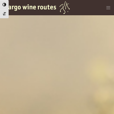
Εναλλαγή Υψηλής Αντίθεσης
Εναλλαγή Μεγέθους Γραμμάτων