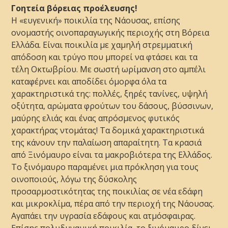
Γοητεία βόρειας προέλευσης!
Η «ευγενική» ποικιλία της Νάουσας, επίσης
ονομαστής οινοπαραγωγικής περιοχής στη Βόρεια
Ελλάδα. Είναι ποικιλία με χαμηλή στρεμματική
απόδοση και τρύγο που μπορεί να φτάσει και τα
τέλη Οκτωβρίου. Με σωστή ωρίμανση στο αμπέλι
καταφέρνει και αποδίδει όμορφα όλα τα
χαρακτηριστικά της: πολλές, ξηρές τανίνες, υψηλή
οξύτητα, αρώματα φρούτων του δάσους, βύσσινων,
μαύρης ελιάς και ένας απρόσμενος φυτικός
χαρακτήρας ντομάτας! Τα δομικά χαρακτηριστικά
της κάνουν την παλαίωση απαραίτητη. Τα κρασιά
από Ξινόμαυρο είναι τα μακροβιότερα της Ελλάδος.
Το ξινόμαυρο παραμένει μια πρόκληση για τους
οινοποιούς, λόγω της δύσκολης
προσαρμοστικότητας της ποικιλίας σε νέα εδάφη
και μικροκλίμα, πέρα από την περιοχή της Νάουσας.
Αγαπάει την υγρασία εδάφους και ατμόσφαιρας.
Επίσης πολυδυναμική ποικιλία, το ξινόμαυρο δίνει