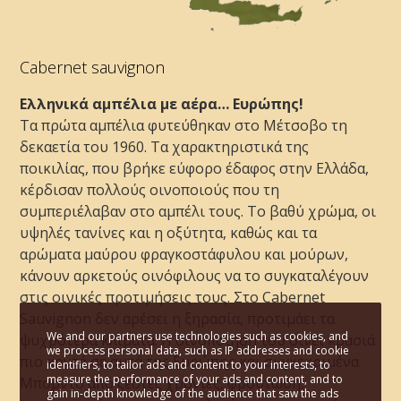
Cabernet sauvignon
Ελληνικά αμπέλια με αέρα… Ευρώπης!
Τα πρώτα αμπέλια φυτεύθηκαν στο Μέτσοβο τη
δεκαετία του 1960. Τα χαρακτηριστικά της
ποικιλίας, που βρήκε εύφορο έδαφος στην Ελλάδα,
κέρδισαν πολλούς οινοποιούς που τη
συμπεριέλαβαν στο αμπέλι τους. Το βαθύ χρώμα, οι
υψηλές τανίνες και η οξύτητα, καθώς και τα
αρώματα μαύρου φραγκοστάφυλου και μούρων,
κάνουν αρκετούς οινόφιλους να το συγκαταλέγουν
στις οινικές προτιμήσεις τους. Στο Cabernet
Sauvignon δεν αρέσει η ξηρασία, προτιμάει τα
We and our partners use technologies such as cookies, and
ψυχρότερα κλίματα. Η οινοποίησή του δίνει κρασιά
we process personal data, such as IP addresses and cookie
πιο κοντά σε αυτά της Ευρώπης και συγκεκριμένα
identifiers, to tailor ads and content to your interests, to
measure the performance of your ads and content, and to
Μπορντό από ζεστές χρονιές, φρουτώδη,
gain in-depth knowledge of the audience that saw the ads